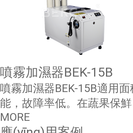
噴霧加濕器BEK-15B
噴霧加濕器BEK-15B適用面積
能，故障率低。在蔬果保鮮、煙
MORE
應(yīng)用案例