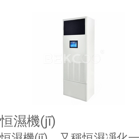
恒濕機(jī)
恒濕機(jī)，又稱恒濕凈化