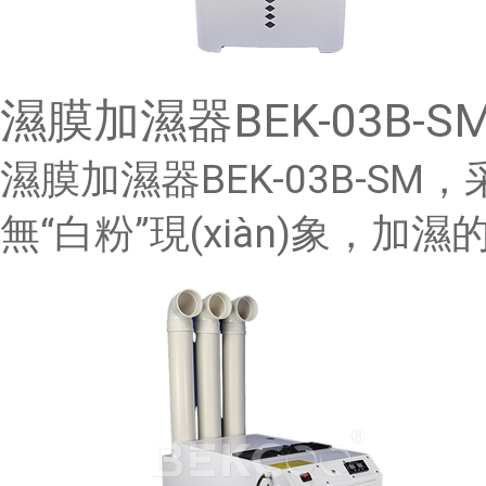
濕膜加濕器BEK-03B-S
濕膜加濕器BEK-03B-SM
無“白粉”現(xiàn)象，加濕