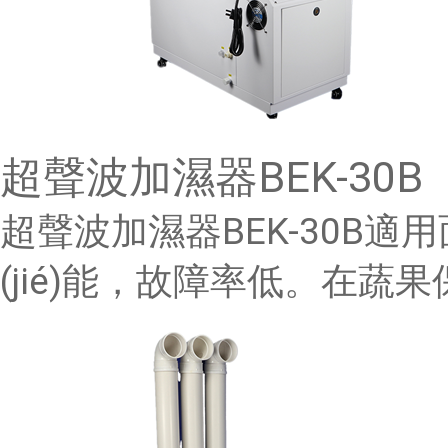
超聲波加濕器BEK-30B
超聲波加濕器BEK-30B適用
(jié)能，故障率低。在蔬果