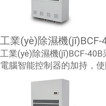
工業(yè)除濕機(jī)BCF-
工業(yè)除濕機(jī)BCF
電腦智能控制器的加持，使除濕機(