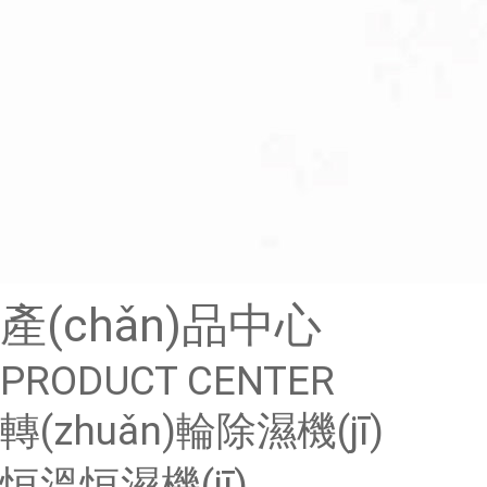
產(chǎn)品中心
PRODUCT CENTER
轉(zhuǎn)輪除濕機(jī)
恒溫恒濕機(jī)