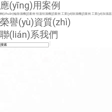
應(yīng)用案例
轉(zhuǎn)輪除濕機(jī)案例
恒溫恒濕機(jī)案例
工業(yè)除濕機(jī)案例
工業(yè)加濕
榮譽(yù)資質(zhì)
聯(lián)系我們