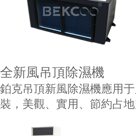
全新風吊頂除濕機
鉑克吊頂新風除濕機應用于
裝，美觀、實用、節約占地空