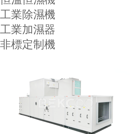
工業除濕機
工業加濕器
非標定制機