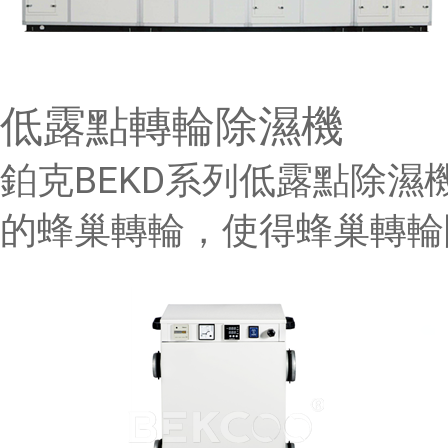
低露點轉輪除濕機
鉑克BEKD系列低露點除濕機
的蜂巢轉輪，使得蜂巢轉輪除