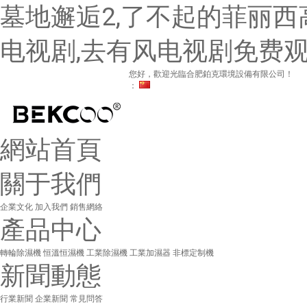
墓地邂逅2,了不起的菲丽西
电视剧,去有风电视剧免费观
您好，歡迎光臨合肥鉑克環境設備有限公司！
：
網站首頁
關于我們
企業文化
加入我們
銷售網絡
產品中心
轉輪除濕機
恒溫恒濕機
工業除濕機
工業加濕器
非標定制機
新聞動態
行業新聞
企業新聞
常見問答