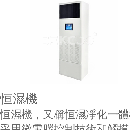
恒濕機
恒濕機，又稱恒濕凈化一體
采用微電腦控制技術和觸摸屏