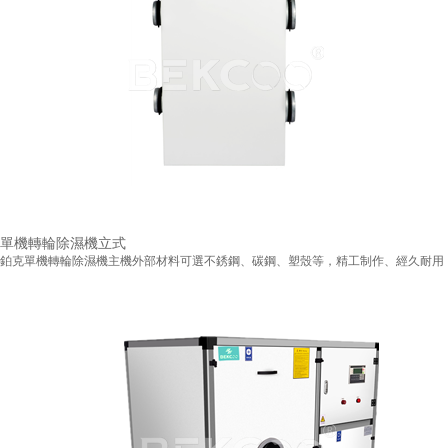
單機轉輪除濕機立式
鉑克單機轉輪除濕機主機外部材料可選不銹鋼、碳鋼、塑殼等，精工制作、經久耐用，轉輪采