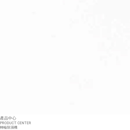
產品中心
PRODUCT CENTER
轉輪除濕機